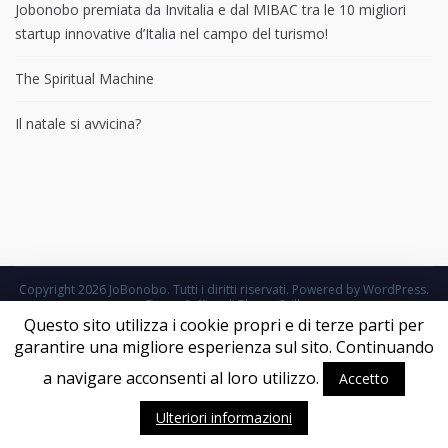
Jobonobo premiata da Invitalia e dal MIBAC tra le 10 migliori
startup innovative d’Italia nel campo del turismo!
The Spiritual Machine
Il natale si avvicina?
Copyright 2026
JoBonobo
. Tutti i diritti riservati. Powered by
WordPress
.
Tema: Suffice di
ThemeGrill
.
Questo sito utilizza i cookie propri e di terze parti per
garantire una migliore esperienza sul sito. Continuando
a navigare acconsenti al loro utilizzo.
Accetto
Ulteriori informazioni