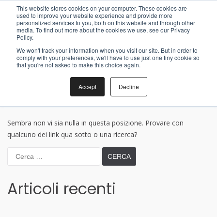
Salta
This website stores cookies on your computer. These cookies are
al
Piazza Teresa Noce 17/D, Torino
011 1921 4791
used to improve your website experience and provide more
contenuto
steve@jobonobo.com
personalized services to you, both on this website and through other
media. To find out more about the cookies we use, see our Privacy
Policy.
JoBonobo
We won't track your information when you visit our site. But in order to
Men
comply with your preferences, we'll have to use just one tiny cookie so
Evolving Ways
that you're not asked to make this choice again.
prin
per
La pagina NON è stata trovata
Accept
Decline
la
visu
Mobi
Sembra non vi sia nulla in questa posizione. Provare con
qualcuno dei link qua sotto o una ricerca?
Ricerca
per:
Articoli recenti